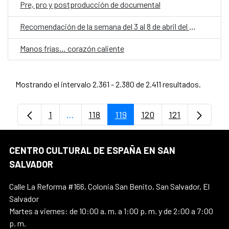
Pre, pro y postproducción de documental
Recomendación de la semana del 3 al 8 de abril del 2017
Manos frías… corazón caliente
Mostrando el intervalo 2.361 - 2.380 de 2.411 resultados.
1
...
118
119
120
121
Página
Páginas intermedias Use TAB para despl
Página
Página
Página
Página
CENTRO CULTURAL DE ESPAÑA EN SAN
SALVADOR
Calle La Reforma #166, Colonia San Benito, San Salvador, El
Salvador
Martes a viernes: de 10:00 a. m. a 1:00 p. m. y de 2:00 a 7:00
p. m.