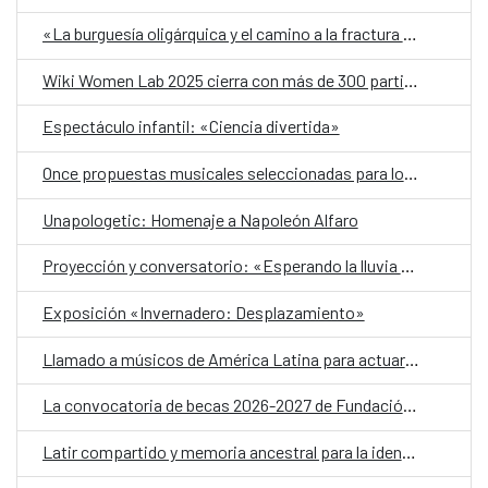
«La burguesía oligárquica y el camino a la fractura social en El Salvador 1890-1931»
Wiki Women Lab 2025 cierra con más de 300 participantes y 93 artículos editados en Wikipedia
Espectáculo infantil: «Ciencia divertida»
Once propuestas musicales seleccionadas para los conciertos de A2Bandas 2026
Unapologetic: Homenaje a Napoleón Alfaro
Proyección y conversatorio: «Esperando la lluvia de mayo»
Exposición «Invernadero: Desplazamiento»
Llamado a músicos de América Latina para actuar en BIME Bogotá 2026
La convocatoria de becas 2026-2027 de Fundación Carolina con 736 becas en todas las áreas de conocimiento
Latir compartido y memoria ancestral para la identidad visual del CCESV en 2026