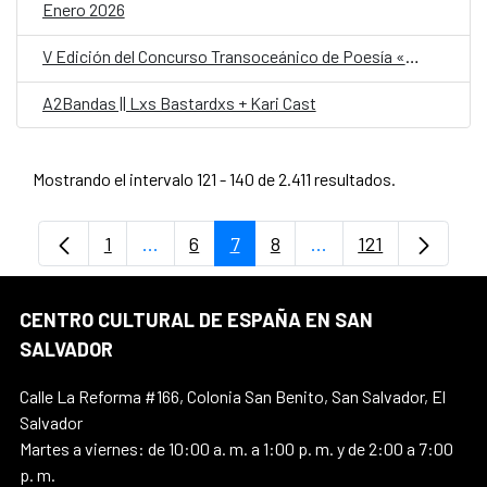
Enero 2026
V Edición del Concurso Transoceánico de Poesía «Homenaje a Claudia Lars»
A2Bandas || Lxs Bastardxs + Kari Cast
Mostrando el intervalo 121 - 140 de 2.411 resultados.
1
...
6
7
8
...
121
Página
Páginas intermedias Use TAB para despl
Página
Página
Página
Páginas intermedias
Página
CENTRO CULTURAL DE ESPAÑA EN SAN
SALVADOR
Calle La Reforma #166, Colonia San Benito, San Salvador, El
Salvador
Martes a viernes: de 10:00 a. m. a 1:00 p. m. y de 2:00 a 7:00
p. m.