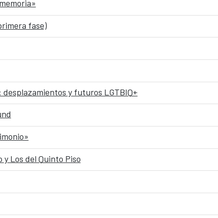
e memoria»
primera fase)
s: desplazamientos y futuros LGTBIQ+
und
rimonio»
o y Los del Quinto Piso