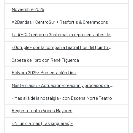
Noviembre 2025
A2Bandas || CentroSur + Rasfortis & Greenmoons
La AECID reúne en Guatemala a representantes de organizaciones LGTBI+ en una llamada regional contra los discursos de odio y en defensa de la diversidad
«Óctuple» con la compañía teatral Los del Quinto Piso
Cabeza de libro con René Figueroa
Pólvora 2025: Presentación final
Masterclass: «Actuación-creación y procesos de dirección»
«Más allá de la nostalgia» con Escena Norte Teatro
Regresa Teatro Voces Mayores
«Ni un día más (Las sirgueras)»