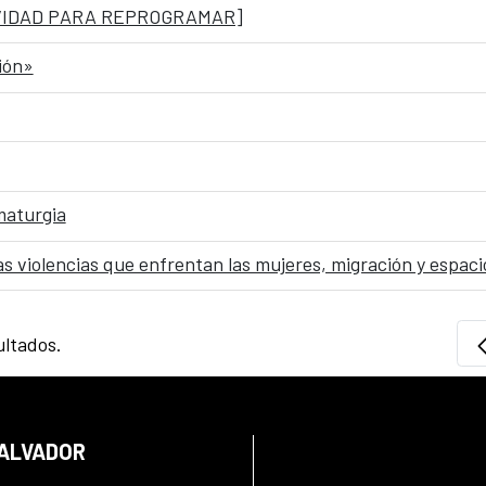
CTIVIDAD PARA REPROGRAMAR]
ción»
maturgia
as violencias que enfrentan las mujeres, migración y espac
ultados.
SALVADOR