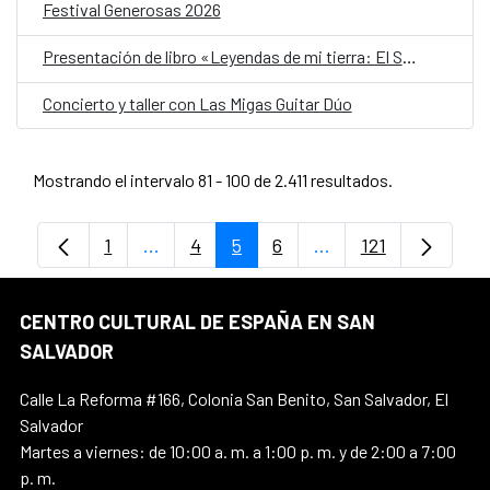
Festival Generosas 2026
Presentación de libro «Leyendas de mi tierra: El Salvador»
Concierto y taller con Las Migas Guitar Dúo
Mostrando el intervalo 81 - 100 de 2.411 resultados.
1
...
4
5
6
...
121
Página
Páginas intermedias Use TAB para despl
Página
Página
Página
Páginas intermedias
Página
CENTRO CULTURAL DE ESPAÑA EN SAN
SALVADOR
Calle La Reforma #166, Colonia San Benito, San Salvador, El
Salvador
Martes a viernes: de 10:00 a. m. a 1:00 p. m. y de 2:00 a 7:00
p. m.