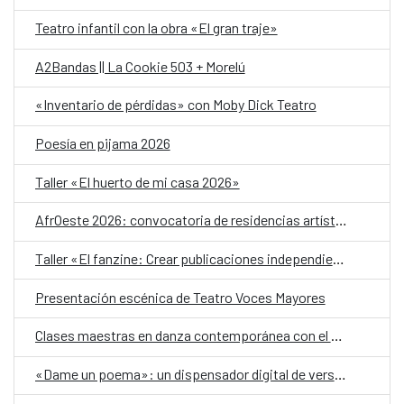
Teatro infantil con la obra «El gran traje»
A2Bandas || La Cookie 503 + Morelú
«Inventario de pérdidas» con Moby Dick Teatro
Poesía en pijama 2026
Taller «El huerto de mi casa 2026»
AfrOeste 2026: convocatoria de residencias artísticas
Taller «El fanzine: Crear publicaciones independientes a través de la experimentación»
Presentación escénica de Teatro Voces Mayores
Clases maestras en danza contemporánea con el Festival Nómada 2026
«Dame un poema»: un dispensador digital de versos, en el Día Mundial de la Poesía