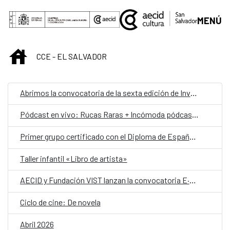
Saltar al contenido principal
MENÚ
INICIO
CCE - EL SALVADOR
Abrimos la convocatoria de la sexta edición de Invernadero [arte_política_experimento]
Pódcast en vivo: Rucas Raras + Incómoda pódcast + Hablemos de mujeres libres
Primer grupo certificado con el Diploma de Español como Lengua Extranjera del Instituto Cervantes en El Salvador
Taller infantil «Libro de artista»
AECID y Fundación VIST lanzan la convocatoria E·CO/26] Sobre el tiempo
Ciclo de cine: De novela
Abril 2026