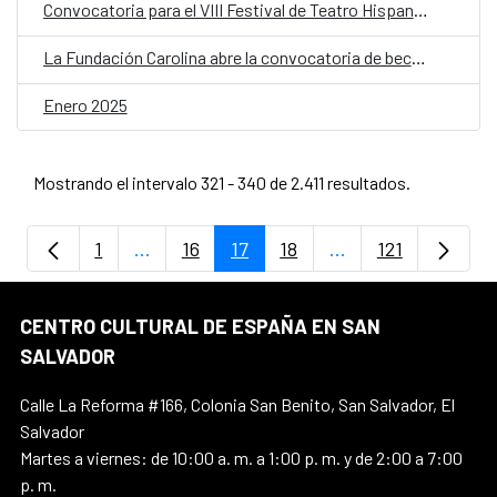
Convocatoria para el VIII Festival de Teatro Hispanosalvadoreño
La Fundación Carolina abre la convocatoria de becas 2025-2026
Enero 2025
Mostrando el intervalo 321 - 340 de 2.411 resultados.
1
...
16
17
18
...
121
Página
Páginas intermedias Use TAB para despla
Página
Página
Página
Páginas intermedi
Página
CENTRO CULTURAL DE ESPAÑA EN SAN
SALVADOR
Calle La Reforma #166, Colonia San Benito, San Salvador, El
Salvador
Martes a viernes: de 10:00 a. m. a 1:00 p. m. y de 2:00 a 7:00
p. m.