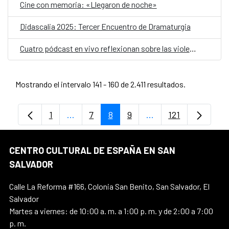
Cine con memoria: «Llegaron de noche»
Didascalia 2025: Tercer Encuentro de Dramaturgia
Cuatro pódcast en vivo reflexionan sobre las violencias que enfrentan las mujeres, migración y espacios seguros en el marco del 25N
Mostrando el intervalo 141 - 160 de 2.411 resultados.
1
...
7
8
9
...
121
Página
Páginas intermedias Use TAB para despl
Página
Página
Página
Páginas intermedias
Página
CENTRO CULTURAL DE ESPAÑA EN SAN
SALVADOR
Calle La Reforma #166, Colonia San Benito, San Salvador, El
Salvador
Martes a viernes: de 10:00 a. m. a 1:00 p. m. y de 2:00 a 7:00
p. m.