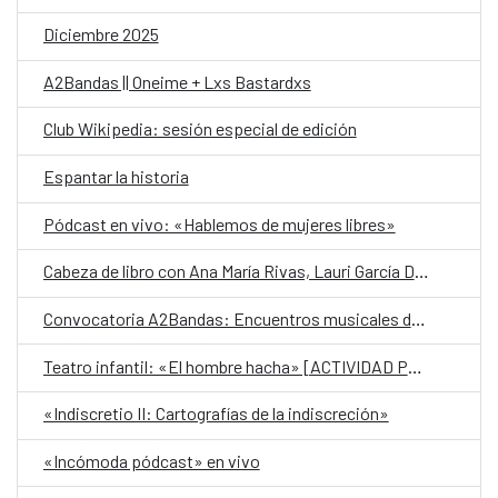
Diciembre 2025
A2Bandas || Oneime + Lxs Bastardxs
Club Wikipedia: sesión especial de edición
Espantar la historia
Pódcast en vivo: «Hablemos de mujeres libres»
Cabeza de libro con Ana María Rivas, Lauri García Dueñas y Krisma Mancía
Convocatoria A2Bandas: Encuentros musicales del CCESV [2026]
Teatro infantil: «El hombre hacha» [ACTIVIDAD PARA REPROGRAMAR]
«Indiscretio II: Cartografías de la indiscreción»
«Incómoda pódcast» en vivo