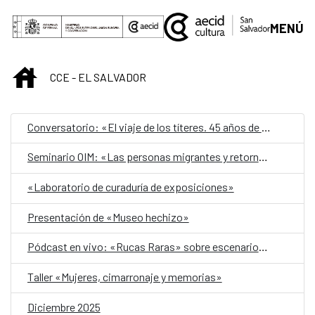
Saltar al contenido principal
MENÚ
INICIO
CCE - EL SALVADOR
Conversatorio: «El viaje de los títeres. 45 años de Teatro Ocelot»
Seminario OIM: «Las personas migrantes y retornadas como motor de desarrollo»
«Laboratorio de curaduría de exposiciones»
Presentación de «Museo hechizo»
Pódcast en vivo: «Rucas Raras» sobre escenarios seguros para las mujeres
Taller «Mujeres, cimarronaje y memorias»
Diciembre 2025