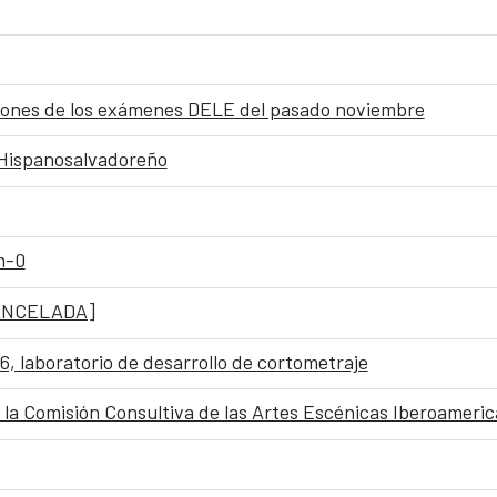
caciones de los exámenes DELE del pasado noviembre
o Hispanosalvadoreño
m-0
 CANCELADA]
, laboratorio de desarrollo de cortometraje
a Comisión Consultiva de las Artes Escénicas Iberoameri