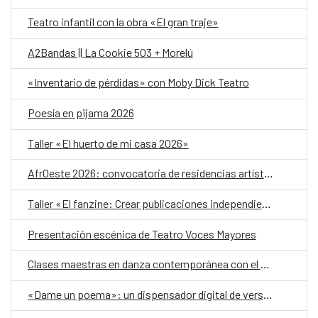
Teatro infantil con la obra «El gran traje»
A2Bandas || La Cookie 503 + Morelú
«Inventario de pérdidas» con Moby Dick Teatro
Poesía en pijama 2026
Taller «El huerto de mi casa 2026»
AfrOeste 2026: convocatoria de residencias artísticas
Taller «El fanzine: Crear publicaciones independientes a través de la experimentación»
Presentación escénica de Teatro Voces Mayores
Clases maestras en danza contemporánea con el Festival Nómada 2026
«Dame un poema»: un dispensador digital de versos, en el Día Mundial de la Poesía