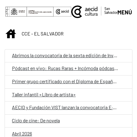
Saltar al contenido principal
MENÚ
INICIO
CCE - EL SALVADOR
Abrimos la convocatoria de la sexta edición de Invernadero [arte_política_experimento]
Pódcast en vivo: Rucas Raras + Incómoda pódcast + Hablemos de mujeres libres
Primer grupo certificado con el Diploma de Español como Lengua Extranjera del Instituto Cervantes en El Salvador
Taller infantil «Libro de artista»
AECID y Fundación VIST lanzan la convocatoria E·CO/26] Sobre el tiempo
Ciclo de cine: De novela
Abril 2026