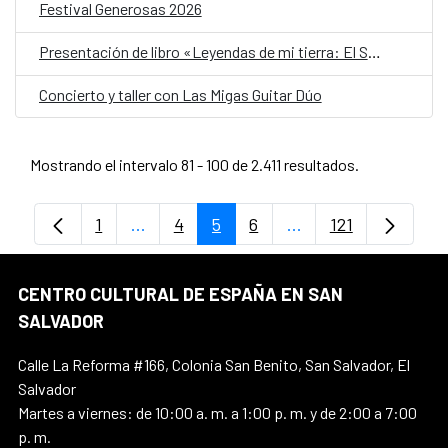
Festival Generosas 2026
Presentación de libro «Leyendas de mi tierra: El Salvador»
Concierto y taller con Las Migas Guitar Dúo
Mostrando el intervalo 81 - 100 de 2.411 resultados.
1
...
4
5
6
...
121
Página
Páginas intermedias Use TAB para despl
Página
Página
Página
Páginas intermedias
Página
CENTRO CULTURAL DE ESPAÑA EN SAN
SALVADOR
Calle La Reforma #166, Colonia San Benito, San Salvador, El
Salvador
Martes a viernes: de 10:00 a. m. a 1:00 p. m. y de 2:00 a 7:00
p. m.