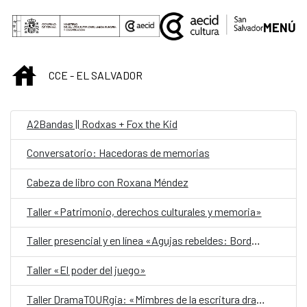
Saltar al contenido principal
MENÚ
INICIO
CCE - EL SALVADOR
A2Bandas || Rodxas + Fox the Kid
Conversatorio: Hacedoras de memorias
Cabeza de libro con Roxana Méndez
Taller «Patrimonio, derechos culturales y memoria»
Taller presencial y en línea «Agujas rebeldes: Bordados, historia y resistencia»
Taller «El poder del juego»
Taller DramaTOURgia: «Mimbres de la escritura dramática»