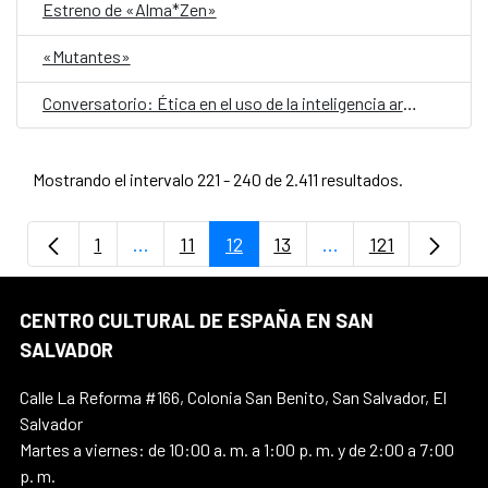
Estreno de «Alma*Zen»
«Mutantes»
Conversatorio: Ética en el uso de la inteligencia artificial en la educación superior
Mostrando el intervalo 221 - 240 de 2.411 resultados.
1
...
11
12
13
...
121
Página
Páginas intermedias Use TAB para despla
Página
Página
Página
Páginas intermedia
Página
CENTRO CULTURAL DE ESPAÑA EN SAN
SALVADOR
Calle La Reforma #166, Colonia San Benito, San Salvador, El
Salvador
Martes a viernes: de 10:00 a. m. a 1:00 p. m. y de 2:00 a 7:00
p. m.