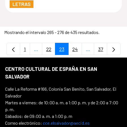
LETRAS
Mostrando el intervalo 265 - 276 de 435 resultados.
1
...
22
23
24
...
37
Página
Páginas intermedias Use TAB para despla
Página
Página
Página
Páginas intermedi
Página
CENTRO CULTURAL DE ESPAÑA EN SAN
SALVADOR
Calle La Reforma #166, Colonia San Benito, San Salvador, El
Salvador
Martes a viernes: de 10:00 a. m. a 1:00 p. m. y de 2:00 a 7:00
p. m.
Sábados: de 09:00 a. m. a 1:00 p. m
Correo electrónico:
cce.elsalvador@aecid.es