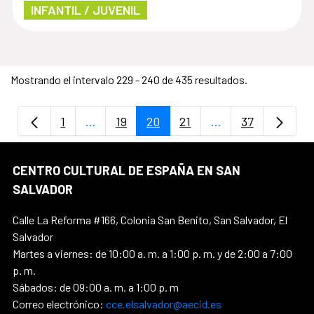
INFANTIL / JUVENIL
Mostrando el intervalo 229 - 240 de 435 resultados.
1
...
19
20
21
...
37
Página
Páginas intermedias Use TAB para despla
Página
Página
Página
Páginas intermedi
Página
CENTRO CULTURAL DE ESPAÑA EN SAN
SALVADOR
Calle La Reforma #166, Colonia San Benito, San Salvador, El
Salvador
Martes a viernes: de 10:00 a. m. a 1:00 p. m. y de 2:00 a 7:00
p. m.
Sábados: de 09:00 a. m. a 1:00 p. m
Correo electrónico:
cce.elsalvador@aecid.es