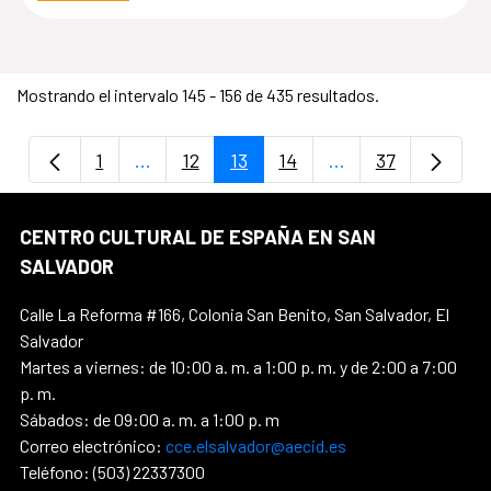
Mostrando el intervalo 145 - 156 de 435 resultados.
1
...
12
13
14
...
37
Página
Páginas intermedias Use TAB para despla
Página
Página
Página
Páginas intermedi
Página
CENTRO CULTURAL DE ESPAÑA EN SAN
SALVADOR
Calle La Reforma #166, Colonia San Benito, San Salvador, El
Salvador
Martes a viernes: de 10:00 a. m. a 1:00 p. m. y de 2:00 a 7:00
p. m.
Sábados: de 09:00 a. m. a 1:00 p. m
Correo electrónico:
cce.elsalvador@aecid.es
Teléfono: (503) 22337300