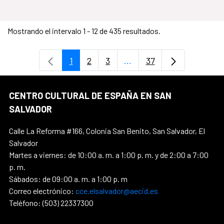
Mostrando el intervalo 1 - 12 de 435 resultados.
1
2
3
...
37
Página
Página
Página
Páginas intermedias Use
Página
CENTRO CULTURAL DE ESPAÑA EN SAN
SALVADOR
Calle La Reforma #166, Colonia San Benito, San Salvador, El
Salvador
Martes a viernes: de 10:00 a. m. a 1:00 p. m. y de 2:00 a 7:00
p. m.
Sábados: de 09:00 a. m. a 1:00 p. m
Correo electrónico:
cce.elsalvador@aecid.es
Teléfono: (503) 22337300