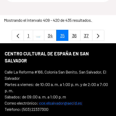
Mostrando el intervalo 409 - 420 de 435 resultados.
1
...
34
35
36
37
Página
Páginas intermedias Use TAB para desp
Página
Página
Página
Página
CENTRO CULTURAL DE ESPAÑA EN SAN
SALVADOR
Calle La Reforma #166, Colonia San Benito, San Salvador, El
Salvador
Martes a viernes: de 10:00 a. m. a 1:00 p. m. y de 2:00 a 7:00
p. m.
Sábados: de 09:00 a. m. a 1:00 p. m
Correo electrónico:
cce.elsalvador@aecid.es
Teléfono: (503) 22337300