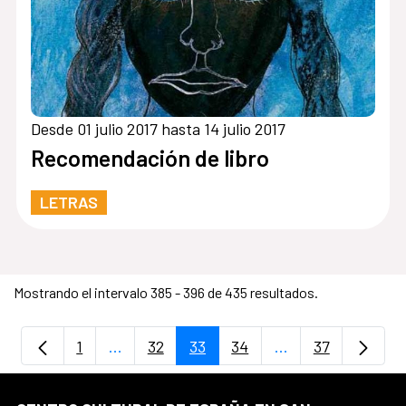
Desde 01 julio 2017 hasta 14 julio 2017
Recomendación de libro
LETRAS
Mostrando el intervalo 385 - 396 de 435 resultados.
1
...
32
33
34
...
37
Página
Páginas intermedias Use TAB para despla
Página
Página
Página
Páginas intermedi
Página