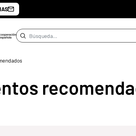
IAS
Barra de búsqueda
omendados
entos recomenda