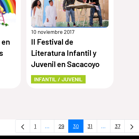
10 noviembre 2017
 en
II Festival de
s
Literatura Infantil y
Juvenil en Sacacoyo
INFANTIL / JUVENIL
1
...
29
30
31
...
37
Página
Páginas intermedias Use TAB para des
Página
Página
Página
Páginas interm
Página