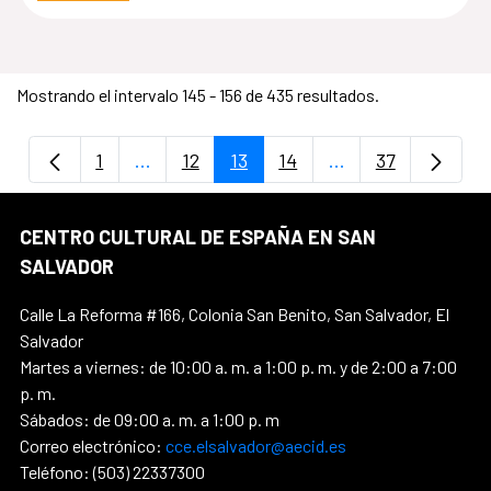
Mostrando el intervalo 145 - 156 de 435 resultados.
1
...
12
13
14
...
37
Página
Páginas intermedias Use TAB para despla
Página
Página
Página
Páginas intermedi
Página
CENTRO CULTURAL DE ESPAÑA EN SAN
SALVADOR
Calle La Reforma #166, Colonia San Benito, San Salvador, El
Salvador
Martes a viernes: de 10:00 a. m. a 1:00 p. m. y de 2:00 a 7:00
p. m.
Sábados: de 09:00 a. m. a 1:00 p. m
Correo electrónico:
cce.elsalvador@aecid.es
Teléfono: (503) 22337300