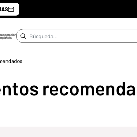
IAS
Barra de búsqueda
omendados
entos recomenda