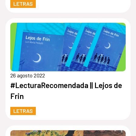
LETRAS
26 agosto 2022
#LecturaRecomendada || Lejos de
Frin
LETRAS