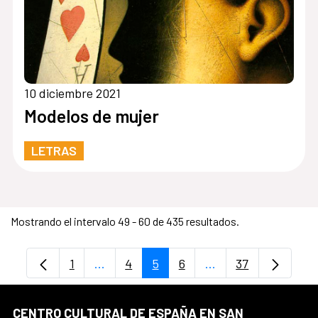
10 diciembre 2021
Modelos de mujer
LETRAS
Mostrando el intervalo 49 - 60 de 435 resultados.
1
...
4
5
6
...
37
Página
Páginas intermedias Use TAB para despl
Página
Página
Página
Páginas intermedia
Página
CENTRO CULTURAL DE ESPAÑA EN SAN