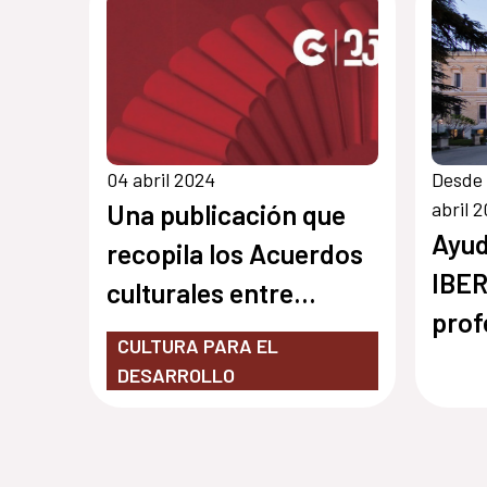
04 abril 2024
Desde 
abril 
Una publicación que
Ayud
recopila los Acuerdos
IBER
culturales entre
prof
España y El Salvador
CULTURA PARA EL
iber
DESARROLLO
sect