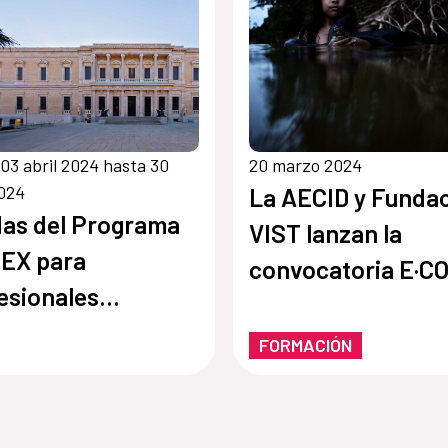
03 abril 2024 hasta 30
20 marzo 2024
2024
La AECID y Funda
as del Programa
VIST lanzan la
EX para
convocatoria E·C
esionales
Historias del Agua
oamericanos del
FORMACIÓN
or cultural