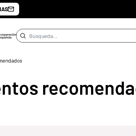
IAS
Barra de búsqueda
omendados
entos recomenda