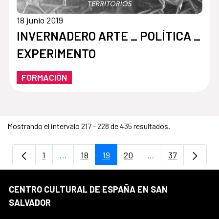
18 junio 2019
INVERNADERO ARTE _ POLÍTICA _
EXPERIMENTO
FORMACIÓN
Mostrando el intervalo 217 - 228 de 435 resultados.
1
...
18
19
20
...
37
Página
Páginas intermedias Use TAB para despla
Página
Página
Página
Páginas intermedi
Página
CENTRO CULTURAL DE ESPAÑA EN SAN
SALVADOR