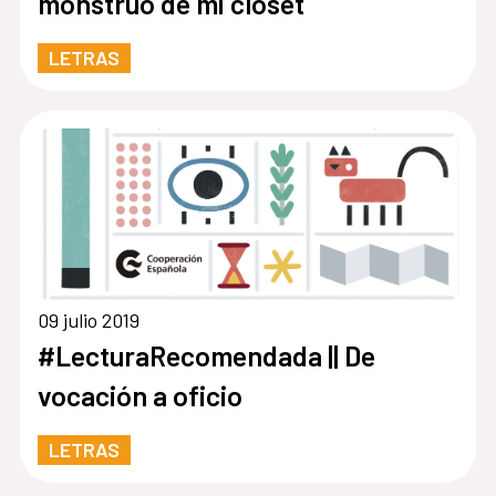
monstruo de mi closet
LETRAS
09 julio 2019
#LecturaRecomendada || De
vocación a oficio
LETRAS