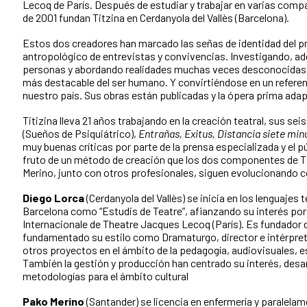
Lecoq de París. Después de estudiar y trabajar en varias comp
de 2001 fundan Titzina en Cerdanyola del Vallès (Barcelona).
Estos dos creadores han marcado las señas de identidad del p
antropológico de entrevistas y convivencias. Investigando, ad
personas y abordando realidades muchas veces desconocidas p
más destacable del ser humano. Y convirtiéndose en un refere
nuestro país. Sus obras están publicadas y la ópera prima adap
Titizina lleva 21 años trabajando en la creación teatral, sus se
(Sueños de Psiquiátrico),
Entrañas, Exitus, Distancia siete min
muy buenas críticas por parte de la prensa especializada y el p
fruto de un método de creación que los dos componentes de T
Merino, junto con otros profesionales, siguen evolucionando 
Diego Lorca
(Cerdanyola del Vallès) se inicia en los lenguajes
Barcelona como “Estudis de Teatre”, afianzando su interés por 
Internacionale de Theatre Jacques Lecoq (París).
Es fundador 
fundamentado su estilo como Dramaturgo, director e intérpre
otros proyectos en el ámbito de la pedagogía, audiovisuales, es
También la gestión y producción han centrado su interés, desa
metodologías para el ámbito cultural
Pako Merino
(Santander) se licencia en enfermería y paralelam