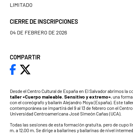
LIMITADO
CIERRE DE INSCRIPCIONES
04 DE FEBRERO DE 2026
COMPARTIR
Desde el Centro Cultural de España en El Salvador abrimos la c
taller «Cuerpo maleable. Sensitivo y extremo»
, una form
con el coreógrafo y bailarín Alejandro Moya (España). Este tall
contemporánea se impartirá del 9 al 13 de febrero con el Centro 
Universidad Centroamericana José Simeón Cañas (UCA).
Todas las sesiones de esta formación gratuita, pero de cupo li
m. a 12.00 m. Se dirige a bailarines y bailarinas de nivel inter