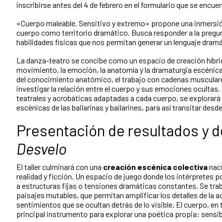
inscribirse antes del 4 de febrero en el formulario que se encue
«Cuerpo maleable. Sensitivo y extremo» propone una inmersión
cuerpo como territorio dramático. Busca responder a la pregu
habilidades físicas que nos permitan generar un lenguaje dramá
La danza-teatro se concibe como un espacio de creación híbrido
movimiento, la emoción, la anatomía y la dramaturgia escénica. 
del conocimiento anatómico, el trabajo con cadenas musculare
investigar la relación entre el cuerpo y sus emociones ocultas. 
teatrales y acrobáticas adaptadas a cada cuerpo, se explorará 
escénicas de las bailarinas y bailarines, para así transitar des
Presentación de resultados y de
Desvelo
El taller culminará con una
creación escénica colectiva
naci
realidad y ficción. Un espacio de juego donde los intérpretes 
a estructuras fijas o tensiones dramáticas constantes. Se tra
paisajes mutables, que permitan amplificar los detalles de la a
sentimientos que se ocultan detrás de lo visible. El cuerpo, en
principal instrumento para explorar una poética propia: sensibl