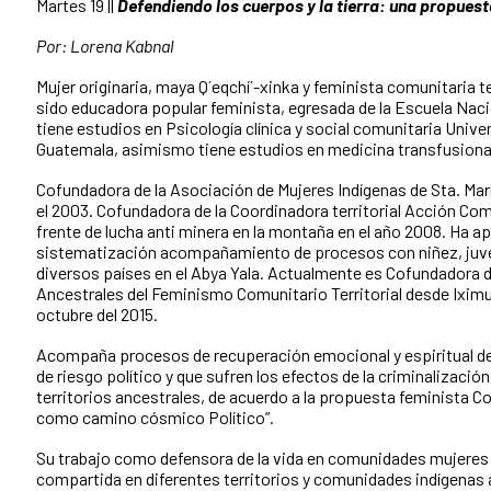
Martes 19 ||
Defendiendo los cuerpos y la tierra: una propuesta
Por: Lorena Kabnal
Mujer originaria, maya Q´eqchí´-xinka y feminista comunitaria te
sido educadora popular feminista, egresada de la Escuela Nac
tiene estudios en Psicología clínica y social comunitaria Unive
Guatemala, asimismo tiene estudios en medicina transfusiona
Cofundadora de la Asociación de Mujeres Indígenas de Sta. M
el 2003. Cofundadora de la Coordinadora territorial Acción Co
frente de lucha anti minera en la montaña en el año 2008. Ha ap
sistematización acompañamiento de procesos con niñez, juven
diversos países en el Abya Yala. Actualmente es Cofundadora 
Ancestrales del Feminismo Comunitario Territorial desde Iximu
octubre del 2015.
Acompaña procesos de recuperación emocional y espiritual de
de riesgo político y que sufren los efectos de la criminalización
territorios ancestrales, de acuerdo a la propuesta feminista Co
como camino cósmico Político”.
Su trabajo como defensora de la vida en comunidades mujeres y
compartida en diferentes territorios y comunidades indígenas a