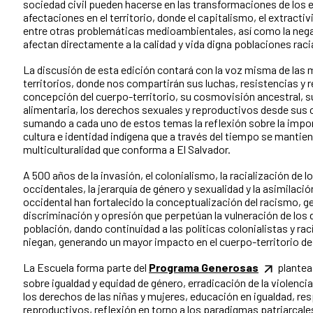
sociedad civil pueden hacerse en las transformaciones de los 
afectaciones en el territorio, donde el capitalismo, el extractiv
entre otras problemáticas medioambientales, así como la nega
afectan directamente a la calidad y vida digna poblaciones raci
La discusión de esta edición contará con la voz misma de las 
territorios, donde nos compartirán sus luchas, resistencias y 
concepción del cuerpo-territorio, su cosmovisión ancestral, su 
alimentaria, los derechos sexuales y reproductivos desde sus
sumando a cada uno de estos temas la reflexión sobre la impor
cultura e identidad indígena que a través del tiempo se mantie
multiculturalidad que conforma a El Salvador.
A 500 años de la invasión, el
colonialismo, la racialización de 
occidentales, la jerarquía de género y sexualidad y la asimilaci
occidental han fortalecido la conceptualización del racismo, 
discriminación y opresión que perpetúan la vulneración de los d
población,
dando continuidad a las políticas colonialistas y raci
niegan, generando un mayor impacto en el cuerpo-territorio de
La Escuela forma parte del
Programa Generosas
plantea 
sobre igualdad y equidad de género, erradicación de la violencia
los derechos de las niñas y mujeres, educación en igualdad, re
reproductivos, reflexión en torno a los paradigmas patriarcale