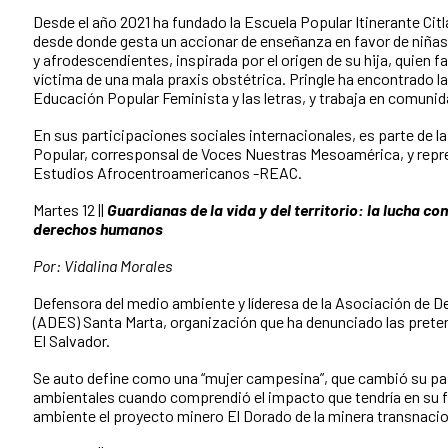
Desde el año 2021 ha fundado la Escuela Popular Itinerante Citl
desde donde gesta un accionar de enseñanza en favor de niña
y afrodescendientes, inspirada por el origen de su hija, quien fa
víctima de una mala praxis obstétrica. Pringle ha encontrado 
Educación Popular Feminista y las letras, y trabaja en comunida
En sus participaciones sociales internacionales, es parte de l
Popular, corresponsal de Voces Nuestras Mesoamérica, y repr
Estudios Afrocentroamericanos -REAC.
Martes 12 ||
Guardianas de la vida y del territorio
:
la lucha con
derechos humanos
Por: Vidalina Morales
Defensora del medio ambiente y líderesa de la Asociación de D
(ADES) Santa Marta, organización que ha denunciado las preten
El Salvador.
Se auto define como una “mujer campesina”, que cambió su pa
ambientales cuando comprendió el impacto que tendría en su 
ambiente el proyecto minero El Dorado de la minera transnacio