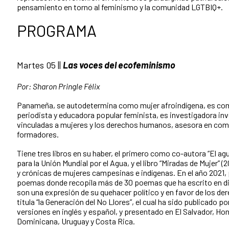
pensamiento en torno al feminismo y la comunidad LGTBIQ+.
PROGRAMA
Martes 05 ||
Las voces del ecofeminismo
Por: Sharon Pringle Félix
Panameña, se autodetermina como mujer afroindígena, es com
periodista y educadora popular feminista, es investigadora
inv
vinculadas a mujeres y los derechos humanos
, asesora en com
formadores.
Tiene tres libros en su haber, el primero como co-autora “El ag
para la Unión Mundial por el Agua, y el libro “Miradas de Mujer” (
y crónicas de mujeres campesinas e indígenas. En el año 2021, 
poemas donde recopila más de 30 poemas que ha escrito en div
son una expresión de su quehacer político y en favor de los dere
titula “la Generación del No Llores”, el cual ha sido publicado p
versiones en inglés y español, y presentado en El Salvador, H
Dominicana, Uruguay y Costa Rica.