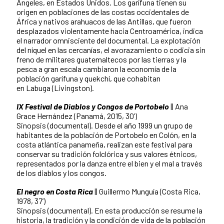
Ángeles, en Estados Unidos. Los garífuna tienen su
origen en poblaciones de las costas occidentales de
África y nativos arahuacos de las Antillas, que fueron
desplazados violentamente hacia Centroamérica, indica
el narrador omnisciente del documental. La explotación
del níquel en las cercanías, el avorazamiento o codicia sin
freno de militares guatemaltecos por las tierras y la
pesca a gran escala cambiaron la economía de la
población garífuna y quekchí, que cohabitan
en Labuga (Livingston).
IX Festival de Diablos y Congos de Portobelo
|| Ana
Grace Hernández (Panamá, 2015, 30’)
Sinopsis (documental). Desde el año 1999 un grupo de
habitantes de la población de Portobelo en Colón, en la
costa atlántica panameña, realizan este festival para
conservar su tradición folclórica y sus valores étnicos,
representados por la danza entre el bien y el mal a través
de los diablos y los congos.
El negro en Costa Rica
|| Guillermo Munguía (Costa Rica,
1978, 37’)
Sinopsis (documental). En esta producción se resume la
historia, la tradición y la condición de vida de la población