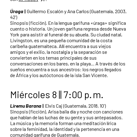
Úraga
|| Guillermo Escalón y Ana Carlos (Guatemala, 2003,
42’)
Sinopsis (ficción). En la lengua garifuna «úraga» significa
cuento o historia. Un joven garifuna regresa desde Nueva
York para asistir al funeral de su abuela. Su ciudad natal,
Livingston, es una pequeña comunidad de la costa
caribeña guatemalteca. Allí encuentra a sus viejos
amigos y el exilio, la nostalgia y la separación se
convierten en los temas principales de sus
conversaciones en los bares, en la playa... A través de los
sueños encuentra a sus ancestros: los negros llegados
de África y los autóctonos de la isla San Vicente.
Miércoles 8 || 7:00 p. m.
Liremu Barana
|| Elvis Caj (Guatemala, 2018, 10’)
Sinopsis (ficción). Arisa baila día y noche con canciones
que hablan de las luchas de su gente y sus antepasados.
La música y la memoria forman una meditación lírica
sobre la feminidad, la identidad y la pertenencia en una
comunidad garífuna de Guatemala.