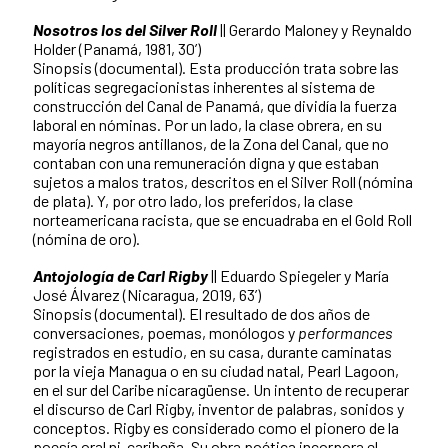
Nosotros los del Silver Roll
|| Gerardo Maloney y Reynaldo
Holder (Panamá, 1981, 30’)
Sinopsis (documental). Esta producción trata sobre las
políticas segregacionistas inherentes al sistema de
construcción del Canal de Panamá, que dividía la fuerza
laboral en nóminas. Por un lado, la clase obrera, en su
mayoría negros antillanos, de la Zona del Canal, que no
contaban con una remuneración digna y que estaban
sujetos a malos tratos, descritos en el Silver Roll (nómina
de plata). Y, por otro lado, los preferidos, la clase
norteamericana racista, que se encuadraba en el Gold Roll
(nómina de oro).
Antojología de Carl Rigby
|| Eduardo Spiegeler y María
José Álvarez (Nicaragua, 2019, 63’)
Sinopsis (documental). El resultado de dos años de
conversaciones, poemas, monólogos y
performances
registrados en estudio, en su casa, durante caminatas
por la vieja Managua o en su ciudad natal, Pearl Lagoon,
en el sur del Caribe nicaragüense. Un intento de recuperar
el discurso de Carl Rigby, inventor de palabras, sonidos y
conceptos. Rigby es considerado como el pionero de la
poesía oral ni-caribeña. Su obra poética incorpora el