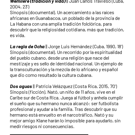
Wemilere (tradición y vida)
|| Juan Carlos Travieso (Cuba,
2004, 23’)
Sinopsis (documental). Un acercamiento a las raíces
africanas en Guanabacoa, un poblado de la provincia de
La Habana con una amplia tradición folclórica, para
descubrir que la religiosidad cotidiana, más que tradición,
es vida.
La regla de Ocha
|| Jorge Luis Hernández (Cuba, 1990, 18’)
Sinopsis (documental). Un recorrido por la espiritualidad
del pueblo cubano, desde una religión que nace del
mestizaje y es sello de identidad nacional. Un ejemplo de
la transculturación y la mezcla de lo africano y español
que dio como resultado la cultura cubana.
Dos aguas
|| Patricia Velázquez (Costa Rica, 2015, 70’)
Sinopsis (ficción). Nató, un niño de 11 años, vive en el
Caribe sur de Costa Rica. Juega al fútbol y anhela cumplir
el sueño que su hermano nunca alcanzó: ser futbolista
profesional y ayudar a la familia. Tras descubrir que su
hermano está envuelto en el narcotráfico, Nató y su
mejor amigo Klane harán lo imposible para ayudarlo, sin
medir riesgos ni consecuencias.