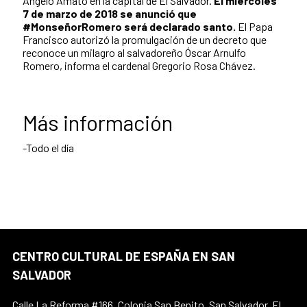
Ángelo Amato en la capital de El Salvador.
El miércoles
7 de marzo de 2018 se anunció que
#MonseñorRomero será declarado santo.
El Papa
Francisco autorizó la promulgación de un decreto que
reconoce un milagro al salvadoreño Óscar Arnulfo
Romero, informa el cardenal Gregorio Rosa Chávez.
Más información
-Todo el día
CENTRO CULTURAL DE ESPAÑA EN SAN
SALVADOR
Calle La Reforma #166, Colonia San Benito, San Salvador, El