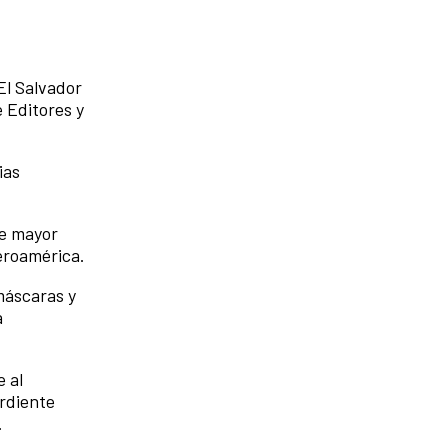
El Salvador
e Editores y
ias
de mayor
eroamérica.
 máscaras y
a
e al
ardiente
.