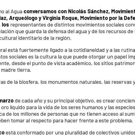
cho al Agua
conversamos con Nicolás Sánchez, Movimien
íaz, Arqueólogo y Virginia Roque, Movimiento por la Def
. los
representantes de distintos movimientos sociales co
lación que guarda la defensa del agua y de los recursos de l
ultural identitario de la región.
ral está fuertemente ligado a la cotidianeidad y a las rutina
entos sociales es la cultura la que puede otorgar un papel i
ente, desde el punto de vista académico, los sitios patrimon
a madre tierra.
vas de la biosfera, los monumentos naturales, las reservas 
 marzo
de cada año y su principal objetivo, es crear concien
oro líquido para la vida de los seres humanos y las especies
ca de los millones de personas que no tienen acceso al sum
eben tomar al respecto para hacer frente a este problema.
co
está conformado por una pluralidad de colectivos unidos