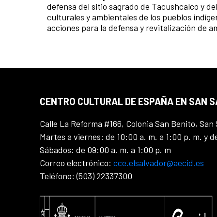
defensa del sitio sagrado de Tacushcalco y del
culturales y ambientales de los pueblos indíge
acciones para la defensa y revitalización de am
CENTRO CULTURAL DE ESPAÑA EN SAN 
Calle La Reforma #166, Colonia San Benito, San 
Martes a viernes: de 10:00 a. m. a 1:00 p. m. y d
Sábados: de 09:00 a. m. a 1:00 p. m
Correo electrónico:
cce.elsalvador@aecid.es
Teléfono: (503) 22337300