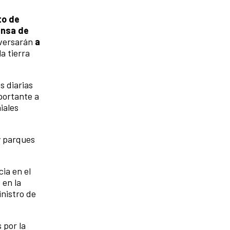
to de
ensa de
nversarán
a
a tierra
s diarias
mportante a
iales
y parques
cia en el
 en la
inistro de
 por la