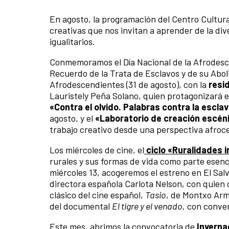
En agosto, la programación del Centro Cultur
creativas que nos invitan a aprender de la div
igualitarios.
Conmemoramos el Día Nacional de la Afrodescen
Recuerdo de la Trata de Esclavos y de su Aboli
Afrodescendientes (31 de agosto), con la
resi
Lauristely Peña Solano, quien protagonizará 
«Contra el olvido. Palabras contra la escla
agosto, y el
«Laboratorio de creación escén
trabajo creativo desde una perspectiva afroc
Los miércoles de cine, el
ciclo «Ruralidades 
rurales y sus formas de vida como parte esenci
miércoles 13, acogeremos el estreno en El Sa
directora española Carlota Nelson, con quien c
clásico del cine español,
Tasio
, de Montxo Arme
del documental
El tigre y el venado,
con convers
Este mes, abrimos la convocatoria de
Inverna