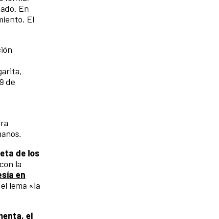
uado. En
miento. El
ción
arita,
29 de
ira
manos.
eta de los
con la
sía en
el lema «la
menta, el