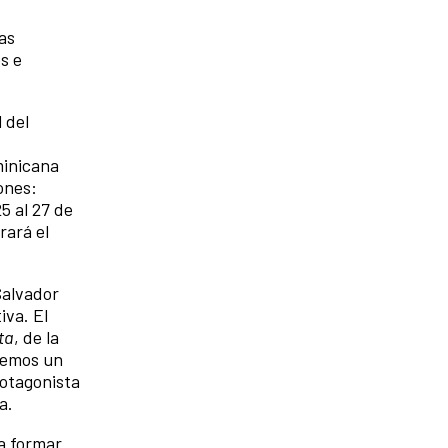
as
s e
 del
minicana
ones:
25 al 27 de
rará el
Salvador
iva. El
ta
, de la
eremos un
rotagonista
la.
ra formar