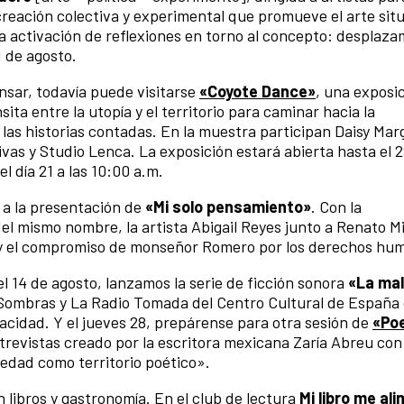
 creación colectiva y experimental que promueve el arte sit
a activación de reflexiones en torno al concepto: desplaza
1 de agosto.
sar, todavía puede visitarse
«Coyote Dance»
, una exposi
ta entre la utopía y el territorio para caminar hacia la
las historias contadas. En la muestra participan Daisy Marg
vas y Studio Lenca. La exposición estará abierta hasta el 
el día 21 a las 10:00 a.m.
s a la presentación de
«Mi solo pensamiento»
. Con la
el mismo nombre, la artista Abigail Reyes junto a Renato M
 y el compromiso de monseñor Romero por los derechos hu
l 14 de agosto, lanzamos la serie de ficción sonora
«La mal
 Sombras y La Radio Tomada del Centro Cultural de España 
pacidad. Y el jueves 28, prepárense para otra sesión de
«Poe
ntrevistas creado por la escritora mexicana Zaría Abreu con 
medad como territorio poético».
 libros y gastronomía. En el club de lectura
Mi libro me ali