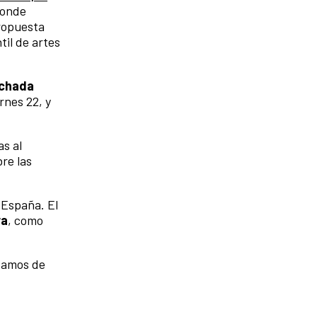
donde
ropuesta
til de artes
achada
rnes 22, y
s al
re las
 España. El
ra
, como
stamos de