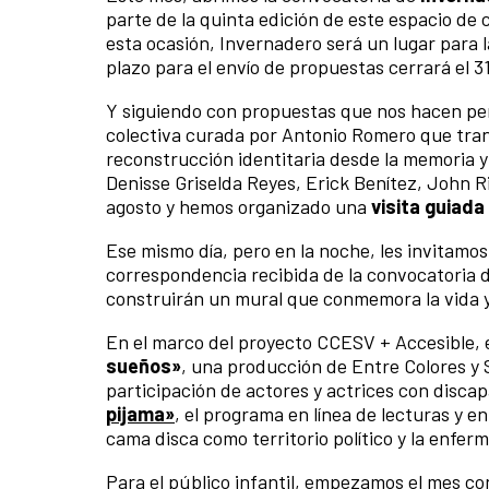
parte de la quinta edición de este espacio de
esta ocasión, Invernadero será un lugar para l
plazo para el envío de propuestas cerrará el 3
Y siguiendo con propuestas que nos hacen pen
colectiva curada por Antonio Romero que transi
reconstrucción identitaria desde la memoria y 
Denisse Griselda Reyes, Erick Benítez, John Ri
agosto y hemos organizado una
visita guiada
Ese mismo día, pero en la noche, les invitamo
correspondencia recibida de la convocatoria d
construirán un mural que conmemora la vida
En el marco del proyecto CCESV + Accesible, e
sueños»
, una producción de Entre Colores y
participación de actores y actrices con disca
pijama»
, el programa en línea de lecturas y e
cama disca como territorio político y la enfer
Para el público infantil, empezamos el mes con