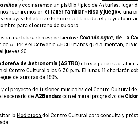
ía niños
y cocinaremos un platillo típico de Asturias, lugar 
0 nos reuniremos en
el taller familiar «Risa y juego»
,
una p
s ensayos del elenco de Primera Llamada, el proyecto infan
iembre para el estreno de su obra.
os en cartelera dos espectáculos:
Colando agua
, de La C
o de ACPP y el Convenio AECID Manos que alimentan, el vie
el jueves 28.
vadoreña de Astronomía (ASTRO)
ofrece ponencias abierta
el Centro Cultural a las 6:30 p.m. El lunes 11 charlarán sob
pliegue de auroras de 1895.
 el proyecto de fusiones musicales del Centro Cultural de
al escenario de
A2Bandas
con el metal progresivo de
Gido
itar la
Mediateca
del Centro Cultural para consulta y pré
mada
.