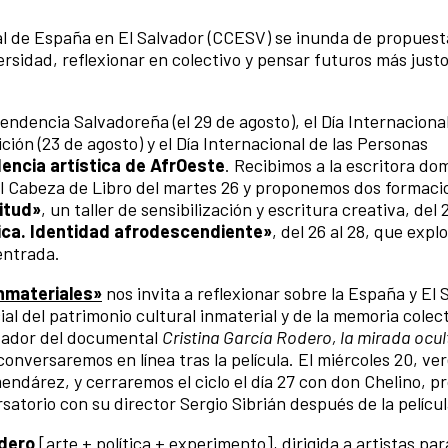
al de España en El Salvador (CCESV) se inunda de propuest
ersidad, reflexionar en colectivo y pensar futuros más justo
dencia Salvadoreña (el 29 de agosto), el Día Internacional
ción (23 de agosto) y el Día Internacional de las Personas
dencia artística de AfrOeste
. Recibimos a la escritora do
el Cabeza de Libro del martes 26 y proponemos dos formaci
vitud»
, un taller de sensibilización y escritura creativa, del 
ica. Identidad afrodescendiente»
, del 26 al 28, que explo
entrada.
inmateriales»
nos invita a reflexionar sobre la España y El 
al del patrimonio cultural inmaterial y de la memoria colect
lvador del documental
Cristina García Rodero, la mirada ocul
onversaremos en línea tras la película. El miércoles 20, v
ndárez, y cerraremos el ciclo el día 27 con don Chelino, p
atorio con su director Sergio Sibrián después de la pelícu
dero
[arte + política + experimento], dirigida a artistas pa