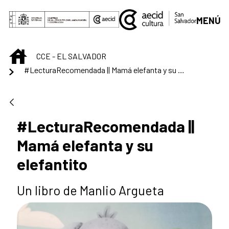
Saltar al contenido principal
MENÚ
INICIO
CCE - EL SALVADOR
#LecturaRecomendada || Mamá elefanta y su elefantito
#LecturaRecomendada ||
Mamá elefanta y su
elefantito
Un libro de Manlio Argueta