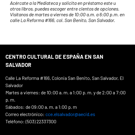
Acércate a la Mediateca y solicita en préstamo este u
otros libros, puedes escoger entre cientos de opciones.
Visítanos de martes a viernes de 10:00 a.m. a 6:00 p.m. en
calle La Reforma #166, col. San Benito, San Salvador.
CENTRO CULTURAL DE ESPAÑA EN SAN
SALVADOR
Calle La Reforma #166, Colonia San Benito, San Salvador, El
Salvador
Martes a viernes: de 10:00 a. m. a 1:00 p. m. y de 2:00 a 7:00
p. m.
Sábados: de 09:00 a. m. a 1:00 p. m
Correo electrónico:
cce.elsalvador@aecid.es
Teléfono: (503) 22337300