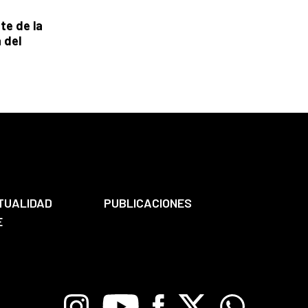
te de la
 del
TUALIDAD
PUBLICACIONES
E
Instagram
Youtube
Facebook
X
Whatsapp