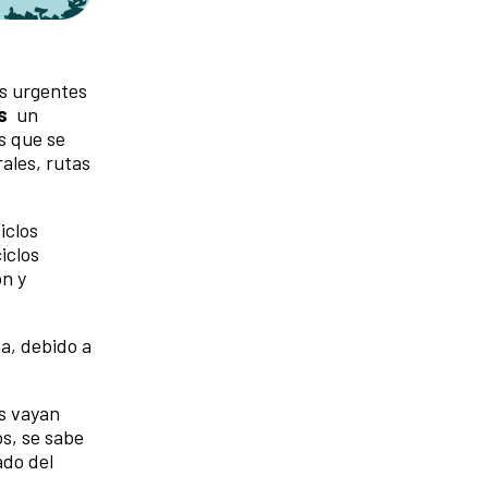
as urgentes
s
un
s que se
ales, rutas
iclos
iclos
ón y
na, debido a
s vayan
s, se sabe
ado del