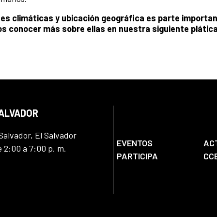
nes climáticas y ubicación geográfica es parte importan
s conocer más sobre ellas en nuestra siguiente plática
SALVADOR
Salvador, El Salvador
EVENTOS
AC
e 2:00 a 7:00 p. m.
PARTICIPA
CC