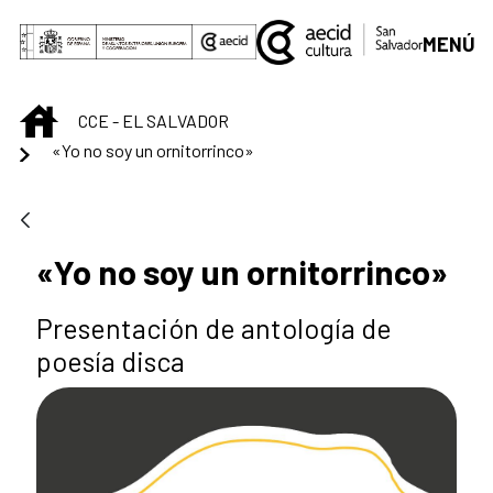
Saltar al contenido principal
MENÚ
INICIO
CCE - EL SALVADOR
«Yo no soy un ornitorrinco»
«Yo no soy un ornitorrinco»
Presentación de antología de
poesía disca