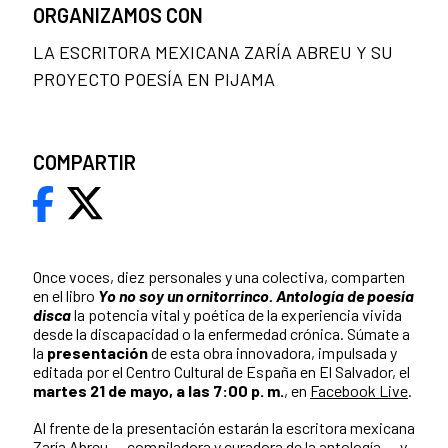
ORGANIZAMOS CON
LA ESCRITORA MEXICANA ZARÍA ABREU Y SU
PROYECTO POESÍA EN PIJAMA
COMPARTIR
Once voces, diez personales y una colectiva, comparten
en el libro
Yo no soy un ornitorrinco. Antología de poesía
disca
la potencia vital y poética de la experiencia vivida
desde la discapacidad o la enfermedad crónica. Súmate a
la
presentación
de esta obra innovadora, impulsada y
editada por el Centro Cultural de España en El Salvador, el
martes 21 de mayo, a las 7:00 p. m.
, en
Facebook Live
.
Al frente de la presentación estarán la escritora mexicana
Zaría Abreu ―compiladora y curadora de la antología― y