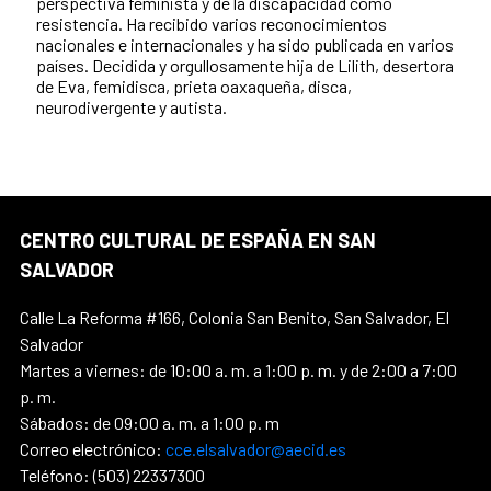
perspectiva feminista y de la discapacidad como
resistencia. Ha recibido varios reconocimientos
nacionales e internacionales y ha sido publicada en varios
países. Decidida y orgullosamente hija de Lilith, desertora
de Eva, femidisca, prieta oaxaqueña, disca,
neurodivergente y autista.
CENTRO CULTURAL DE ESPAÑA EN SAN
SALVADOR
Calle La Reforma #166, Colonia San Benito, San Salvador, El
Salvador
Martes a viernes: de 10:00 a. m. a 1:00 p. m. y de 2:00 a 7:00
p. m.
Sábados: de 09:00 a. m. a 1:00 p. m
Correo electrónico:
cce.elsalvador@aecid.es
Teléfono: (503) 22337300