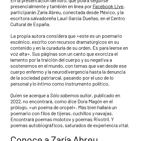
En la presentación del libro, que podrá seguirse
presencialmente y también en línea por
Facebook Live
,
participarán Zaría Abreu, conectada desde México, y la
escritora salvadoreña Lauri García Dueñas, en el Centro
Cultural de España.
La propia autora considera que «este es un poemario
escénico, escrito con recursos dramatúrgicos en su
contenido y en la curaduría de su orden. Es para leerse en
voz alta». Sus páginas son un canto que exorciza el
lamento por la traición del cuerpo y su negativa a
sostenernos en el mundo, con temas que van desde ese
cuerpo enfermo y la neurodivergencia hasta la denuncia
de la sociedad patriarcal, pasando por el uso de lo
personal y lo íntimo como instrumento político.
Quien se acerque a
Sólo sabemos aullar
, publicado en
2022, no encontrará, como dice Dora Magón en el
prólogo, «un poema de oropel». Más bien hallará un
poemario
con filos de tijeras, cuchillos y navajas.
Encontrará poemas molotov y poemas Rivotril. Y
poemas autobiográficos, saturados de experiencia vital.
Conoce a Zaría Abreu