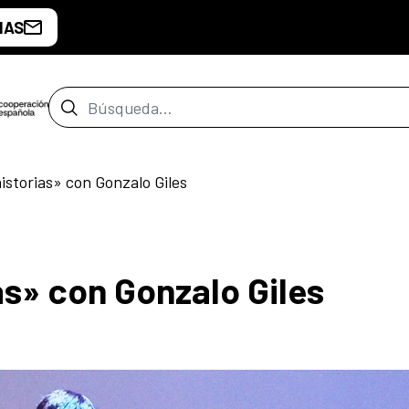
IAS
Barra de búsqueda
storias» con Gonzalo Giles
s» con Gonzalo Giles
o