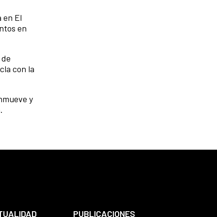
 en El
entos en
 de
cla con la
onmueve y
a.
TUALIDAD
PUBLICACIONES