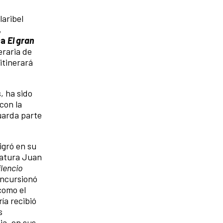
laribel
,
ca
El gran
eraria de
itinerará
, ha sido
con la
uarda parte
igró en su
eratura Juan
ilencio
incursionó
como el
ría recibió
s
ia, en sus