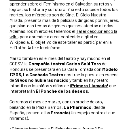
aprender sobre el Feminismo en el Salvador, su retos y
logros, su historia y su futuro. Y si esto sucede todos los
martes, los miércoles son de Cine.
El Ciclo Nuestra
Mirada
, presenta más de 9 películas dirigidas por mujeres,
que plantean temas de género que nos afectan a todas.
Además, los miércoles tenemos el
Taller descubriendo la
wiki
, para aprender a crear contenido digital en
Wikipedia. El objetivo de este taller es participar en la
Editatón Arte + feminismo
.
Marzo también es el mes del teatro y hay mucho en el
CCESV, la
Compañía teatral Carlos Saúl Toro
de
Honduras se presentará en La Casa Tomada con
Modelo
17/05
,
La Cachada Teatro
nos trae la puesta en escena
de
Si vos no hubieras nacido
y también hay teatro
infantil con los niños y niñas de
¡Primera Llamada!
que
interpretarán
El Ponche de los deseos
.
Cerramos el mes de marzo, con un broche de oro,
bailando en la Plaza Barrios.
La Pharmaco
, desde
España, presenta
La Errancia
(Un espejo contra el que
mirarnos).
¿Cómo te imaginas a El Salvador en el futuro? En