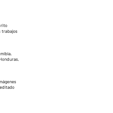
rito
 trabajos
amibia,
 Honduras,
 imágenes
 editado