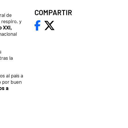
COMPARTIR
ral de
respiro, y
o XXI,
nacional
s
ras la
s al país a
do por buen
os a