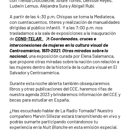
con Tienda Chocoleche, André Torres, Denisse Reyes,
Ludwin Lemus, Alejandra Sura y Abigail Rubí.
A partir de las 4:30 p.m. Chispas se toma la Mediateca,
con cuentacuentos, títeres y realización de manualidades
dirigidas al público infantil. Y a las 7:00 p.m. nos
trasladamos a la sala de exposiciones a la inauguración
de
CONS-TELAR.
Coordenadas, cruces e
interconexiones de mujeres en la cultura visual de
Centroamérica, 1931-2021. Otras miradas sobre lo
nacional
,
u
na exposición curada por Elena Salamanca,
que propone otras miradas sobre la nación con relación a
las mujeres dentro de la historia de la cultura visual en El
Salvador y Centroamérica.
Durante esta noche abierta también obsequiaremos
libros y otras publicaciones del CCE, haremos rifas de
nuestra agenda 2023 y brindaremos información del CCE y
becas para estudiar en España.
¿Has escuchado hablar de La Radio Tomada? Nuestro
compañero Marvin Siliezar estará transmitiendo en vivo y
podrás sumarte participando contándonos tu
experiencia en la
Nuit Blanche
en esta emisión especial.