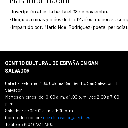
-Inscripción abierta hasta el 08 de noviembre
-Dirigido a niñas y niños de 6 a 12 años, menores aco
-Impartido por: Mario Noel Rodríguez (poeta, periodista
CENTRO CULTURAL DE ESPAÑA EN SAN
SALVADOR
Calle La Reforma #166, Colonia San Benito, San Salvador, El
Salvador
Martes a viernes: de 10:00 a. m. a 1:00 p. m. y de 2:00 a 7:00
p. m.
Sábados: de 09:00 a. m. a 1:00 p. m
Correo electrónico:
cce.elsalvador@aecid.es
Teléfono: (503) 22337300