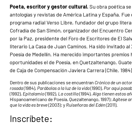
Poeta, escritor y gestor cultural.
Su obra poética se
antologías y revistas de América Latina y España. Fue 
programa radial Verso Libre, fundador del grupo literar
Cofradía de San Simón, organizador del Encuentro Ce
por la Paz, presidente del Foro de Escritores de El Sa
literario La Casa de Juan Caminos. Ha sido invitado al 
Poesía de Medellín. Ha merecido importantes premios
oportunidades el de Poesía, en Quetzaltenango, Guatem
de Caja de Compensación Javiera Carrera (Chile, 1984)
Dentro de sus publicaciones se encuentran
Crónica de un acto
rosada
(1984),
Parábolas a la luz de la vida
(1990),
Por aquí pasab
(1992),
Epitalamio
(1992),
La costilla
(1994),
Algo tienen estos añ
Hispanoamericano de Poesía, Quezaltenango, 1997);
Agítese an
que la vida es breve
(2003); y
Ruiseñoras del Edén
(2011).
Inscríbete: