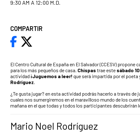
9:30 AM A 12:00 M.D.
COMPARTIR
El Centro Cultural de España en El Salvador (CCESV) propone c
para los más pequeños de casa.
Chispas
trae este
sábado 10 
actividad
¡Juguemos a leer!
que será impartida por el poeta 
Rodríguez
.
¿Te gusta jugar? en esta actividad podrás hacerlo a través de j
cuales nos sumergiremos en el maravilloso mundo de los cuento
mañana en el que todas y todos los participantes descubrirán lo
Mario Noel Rodríguez