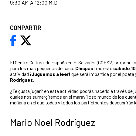
9:30 AM A 12:00 M.D.
COMPARTIR
El Centro Cultural de España en El Salvador (CCESV) propone c
para los más pequeños de casa.
Chispas
trae este
sábado 10 
actividad
¡Juguemos a leer!
que será impartida por el poeta 
Rodríguez
.
¿Te gusta jugar? en esta actividad podrás hacerlo a través de j
cuales nos sumergiremos en el maravilloso mundo de los cuento
mañana en el que todas y todos los participantes descubrirán lo
Mario Noel Rodríguez