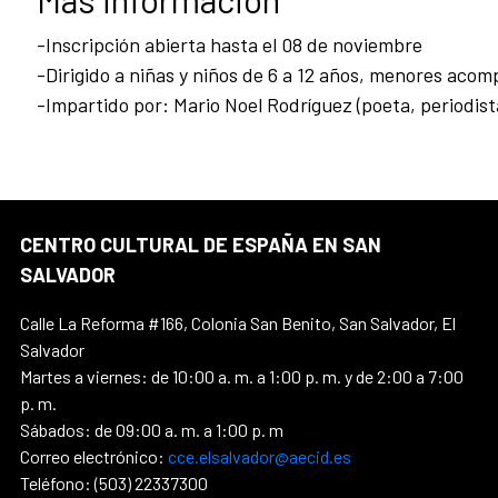
-Inscripción abierta hasta el 08 de noviembre
-Dirigido a niñas y niños de 6 a 12 años, menores aco
-Impartido por: Mario Noel Rodríguez (poeta, periodista
CENTRO CULTURAL DE ESPAÑA EN SAN
SALVADOR
Calle La Reforma #166, Colonia San Benito, San Salvador, El
Salvador
Martes a viernes: de 10:00 a. m. a 1:00 p. m. y de 2:00 a 7:00
p. m.
Sábados: de 09:00 a. m. a 1:00 p. m
Correo electrónico:
cce.elsalvador@aecid.es
Teléfono: (503) 22337300