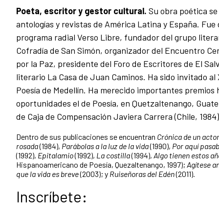
Poeta, escritor y gestor cultural.
Su obra poética se
antologías y revistas de América Latina y España. Fue 
programa radial Verso Libre, fundador del grupo literar
Cofradía de San Simón, organizador del Encuentro Ce
por la Paz, presidente del Foro de Escritores de El Sa
literario La Casa de Juan Caminos. Ha sido invitado al 
Poesía de Medellín. Ha merecido importantes premios
oportunidades el de Poesía, en Quetzaltenango, Guatem
de Caja de Compensación Javiera Carrera (Chile, 1984)
Dentro de sus publicaciones se encuentran
Crónica de un acto
rosada
(1984),
Parábolas a la luz de la vida
(1990),
Por aquí pasab
(1992),
Epitalamio
(1992),
La costilla
(1994),
Algo tienen estos añ
Hispanoamericano de Poesía, Quezaltenango, 1997);
Agítese an
que la vida es breve
(2003); y
Ruiseñoras del Edén
(2011).
Inscríbete: