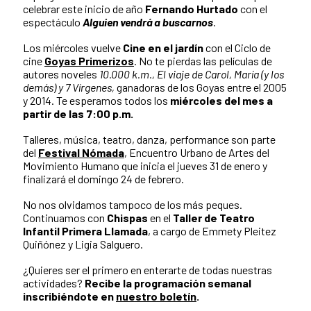
celebrar este inicio de año
Fernando Hurtado
con el
espectáculo
Alguien vendrá a buscarnos
.
Los miércoles vuelve
Cine en el jardín
con el Ciclo de
cine
Goyas Primerizos
. No te pierdas las películas de
autores noveles
10.000 k.m., El viaje de Carol, María (y los
demás) y 7 Vírgenes,
ganadoras de los Goyas entre el 2005
y 2014. Te esperamos todos los
miércoles del mes a
partir de las 7:00 p.m.
Talleres, música, teatro, danza, performance son parte
del
Festival Nómada
, Encuentro Urbano de Artes del
Movimiento Humano que inicia el jueves 31 de enero y
finalizará el domingo 24 de febrero.
No nos olvidamos tampoco de los más peques.
Continuamos con
Chispas
en el
Taller de Teatro
Infantil Primera Llamada
, a cargo de Emmety Pleitez
Quiñónez y Ligia Salguero.
¿Quieres ser el primero en enterarte de todas nuestras
actividades?
Recibe la programación semanal
inscribiéndote en
nuestro boletín
.