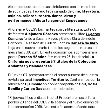
Abrimos nuestras puertas e iniciamos con un mes lleno
de actividades. Febrero llega cargado de
cine, literatura,
música, talleres, teatro, danza, circo y
performance. ¡Alista tu agenda! Empezamos...
Ahora en el CCESV los martes son de literatura. Este o5
de febrero
Alejandro Córdova
presenta su libro
Lugares
Comunes
junto a Susana Reyes y Carlos Clará de Índole
Editores. La sesión del Club de Lectura
Cabeza de libro
llega en su nuevo horario todos los segundos martes del
mes a las 7:00 p.m. En esta ocasión nos acompañará la
poeta
Roxana Méndez
. Y el martes 26, la editorial
La
Chifurnia nos presentará 7 títulos de la Colección
Andanzas
y Malandanzas.
El jueves 07 presentaremos el tercer número de nuestra
revista cultural
Impúdica: Territorio.
Contaremos con la
música de
Dj Omnnion
y con la compañía de
Snif, Sofía
Bonilla y Carlos Dada
como moderador.
¡El jueves 28 es el día de fiesta! Presentaremos el libro
por los 20 años del CCESV, la agenda y el nuevo diseño de
la programación 2019. Nos estarán acompañando para