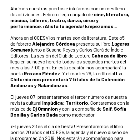
Abrimos nuestras puertas e iniciamos con un mes lleno
de actividades. Febrero llega cargado de
cine, literatura,
música, talleres, teatro, danza, circo y
performance. ¡Alista tu agenda! Empezamos...
Ahora en el CCESV los martes son de literatura. Este o5
de febrero
Alejandro Córdova
presenta su libro
Lugares
Comunes
junto a Susana Reyes y Carlos Clará de Índole
Editores. La sesión del Club de Lectura
Cabeza de libro
llega en su nuevo horario todos los segundos martes del
mes a las 7:00 p.m. En esta ocasión nos acompañará la
poeta
Roxana Méndez
. Y el martes 26, la editorial
La
Chifurnia nos presentará 7 títulos de la Colección
Andanzas
y Malandanzas.
El jueves 07 presentaremos el tercer número de nuestra
revista cultural
Impúdica: Territorio.
Contaremos con la
música de
Dj Omnnion
y con la compañía de
Snif, Sofía
Bonilla y Carlos Dada
como moderador.
¡El jueves 28 es el día de fiesta! Presentaremos el libro
por los 20 años del CCESV, la agenda y el nuevo diseño de
la programación 2019. Nos estarán acompañando para