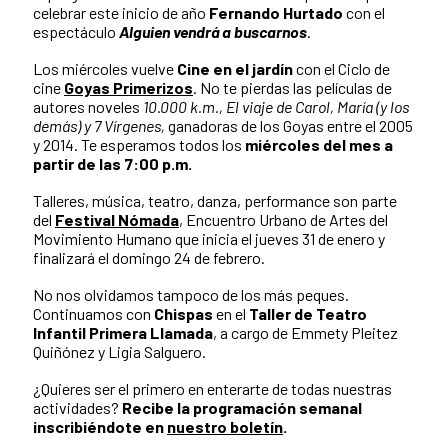
celebrar este inicio de año
Fernando Hurtado
con el
espectáculo
Alguien vendrá a buscarnos
.
Los miércoles vuelve
Cine en el jardín
con el Ciclo de
cine
Goyas Primerizos
. No te pierdas las películas de
autores noveles
10.000 k.m., El viaje de Carol, María (y los
demás) y 7 Vírgenes,
ganadoras de los Goyas entre el 2005
y 2014. Te esperamos todos los
miércoles del mes a
partir de las 7:00 p.m.
Talleres, música, teatro, danza, performance son parte
del
Festival Nómada
, Encuentro Urbano de Artes del
Movimiento Humano que inicia el jueves 31 de enero y
finalizará el domingo 24 de febrero.
No nos olvidamos tampoco de los más peques.
Continuamos con
Chispas
en el
Taller de Teatro
Infantil Primera Llamada
, a cargo de Emmety Pleitez
Quiñónez y Ligia Salguero.
¿Quieres ser el primero en enterarte de todas nuestras
actividades?
Recibe la programación semanal
inscribiéndote en
nuestro boletín
.