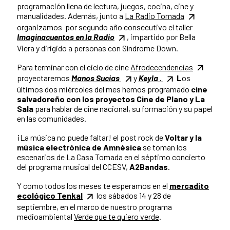
programación llena de lectura, juegos, cocina, cine y
manualidades. Además, junto a
La Radio Tomada
organizamos por segundo año consecutivo el taller
Imaginacuentos en la Radio
, impartido por Bella
Viera y dirigido a personas con Síndrome Down.
Para terminar con el ciclo de cine
Afrodecendencias
proyectaremos
Manos Sucias
y
Keyla .
L
os
últimos dos miércoles del mes hemos programado
cine
salvadoreño con los proyectos Cine de Plano y La
Sala
para hablar de cine nacional, su formación y su papel
en las comunidades.
¡La música no puede faltar! el post rock de
Voltar y la
música electrónica de Amnésica
se toman los
escenarios de La Casa Tomada en el séptimo concierto
del programa musical del CCESV,
A2Bandas
.
Y como todos los meses te esperamos en el
mercadito
ecológico Tenkal
los sábados 14 y 28 de
septiembre, en el marco de nuestro programa
medioambiental
Verde que te quiero verde
.