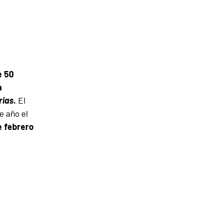
e 50
a
rias.
El
e año el
e febrero