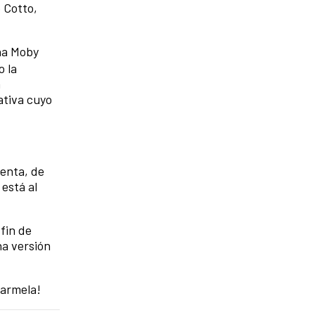
 Cotto,
ña Moby
o la
a
ativa cuyo
uenta, de
 está al
 fin de
na versión
Carmela!