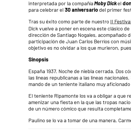
interpretada por la compañía
Moby Dick
el
dom
para celebrar el
30 aniversario
del primer fes
Tras su éxito como parte de nuestro
II Festiv
Dick vuelve a poner en escena este clásico de 
dirección de Santiago Nogales, acompañado de
participación de Juan Carlos Berríos con músic
objetivo es no olvidar a los que murieron, pue
Sinopsis
España 1937. Noche de niebla cerrada. Dos cóm
las líneas republicanas a las líneas nacionales
mando de un teniente italiano muy aficionado 
El teniente Ripamonte los va a obligar a que r
amenizar una fiesta en la que las tropas nacio
de un número cómico que resulta completamen
Paulino se lo va a tomar de una manera, Carme