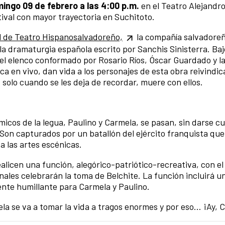
ingo 09 de febrero a las 4:00 p.m.
en el Teatro Alejandro
tival con mayor trayectoria en Suchitoto.
al de Teatro Hispanosalvadoreño,
la compañía salvadore
la dramaturgia española escrito por Sanchis Sinisterra. Baj
l elenco conformado por Rosario Ríos, Óscar Guardado y l
a en vivo, dan vida a los personajes de esta obra reivindic
s solo cuando se les deja de recordar, muere con ellos.
icos de la legua, Paulino y Carmela, se pasan, sin darse c
. Son capturados por un batallón del ejército franquista que
a las artes escénicas.
ealicen una función, alegórico-patriótico-recreativa, con el
nales celebrarán la toma de Belchite. La función incluirá u
te humillante para Carmela y Paulino.
la se va a tomar la vida a tragos enormes y por eso… ¡Ay, 