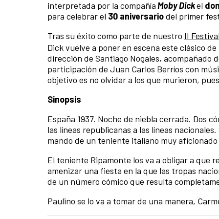
interpretada por la compañía
Moby Dick
el
dom
para celebrar el
30 aniversario
del primer fes
Tras su éxito como parte de nuestro
II Festiv
Dick vuelve a poner en escena este clásico de 
dirección de Santiago Nogales, acompañado de
participación de Juan Carlos Berríos con músic
objetivo es no olvidar a los que murieron, pue
Sinopsis
España 1937. Noche de niebla cerrada. Dos cóm
las líneas republicanas a las líneas nacionales
mando de un teniente italiano muy aficionado 
El teniente Ripamonte los va a obligar a que r
amenizar una fiesta en la que las tropas nacio
de un número cómico que resulta completamen
Paulino se lo va a tomar de una manera, Carme