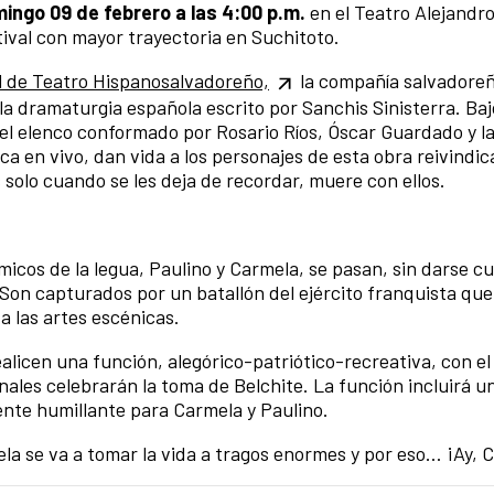
ingo 09 de febrero a las 4:00 p.m.
en el Teatro Alejandro
tival con mayor trayectoria en Suchitoto.
al de Teatro Hispanosalvadoreño,
la compañía salvadore
la dramaturgia española escrito por Sanchis Sinisterra. Baj
l elenco conformado por Rosario Ríos, Óscar Guardado y l
a en vivo, dan vida a los personajes de esta obra reivindic
s solo cuando se les deja de recordar, muere con ellos.
icos de la legua, Paulino y Carmela, se pasan, sin darse c
. Son capturados por un batallón del ejército franquista que
a las artes escénicas.
ealicen una función, alegórico-patriótico-recreativa, con el
nales celebrarán la toma de Belchite. La función incluirá u
te humillante para Carmela y Paulino.
la se va a tomar la vida a tragos enormes y por eso… ¡Ay, 