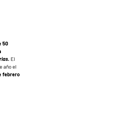
e 50
a
rias.
El
e año el
e febrero