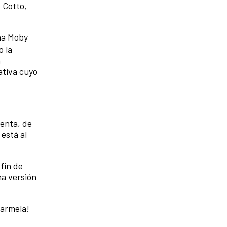
 Cotto,
ña Moby
o la
a
ativa cuyo
uenta, de
 está al
 fin de
na versión
Carmela!