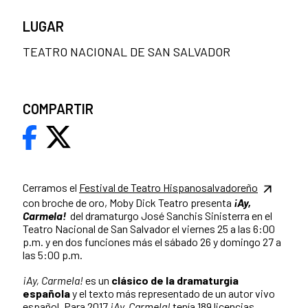
LUGAR
TEATRO NACIONAL DE SAN SALVADOR
COMPARTIR
Cerramos el
Festival de Teatro Hispanosalvadoreño
con broche de oro, Moby Dick Teatro presenta
¡Ay,
Carmela!
del dramaturgo José Sanchis Sinisterra en el
Teatro Nacional de San Salvador el viernes 25 a las 6:00
p.m. y en dos funciones más el sábado 26 y domingo 27 a
las 5:00 p.m.
¡Ay, Carmela!
es un
clásico de la dramaturgia
española
y el texto más representado de un autor vivo
español. Para 2017
¡Ay, Carmela!
tenía 189 licencias