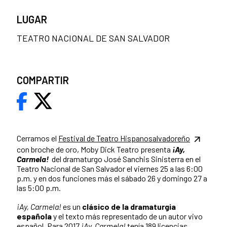
LUGAR
TEATRO NACIONAL DE SAN SALVADOR
COMPARTIR
Cerramos el
Festival de Teatro Hispanosalvadoreño
con broche de oro, Moby Dick Teatro presenta
¡Ay,
Carmela!
del dramaturgo José Sanchis Sinisterra en el
Teatro Nacional de San Salvador el viernes 25 a las 6:00
p.m. y en dos funciones más el sábado 26 y domingo 27 a
las 5:00 p.m.
¡Ay, Carmela!
es un
clásico de la dramaturgia
española
y el texto más representado de un autor vivo
español. Para 2017
¡Ay, Carmela!
tenía 189 licencias