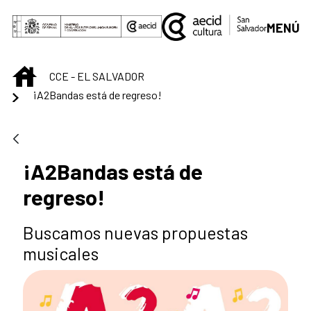
Saltar al contenido principal
MENÚ
INICIO
CCE - EL SALVADOR
¡A2Bandas está de regreso!
¡A2Bandas está de
regreso!
Buscamos nuevas propuestas
musicales